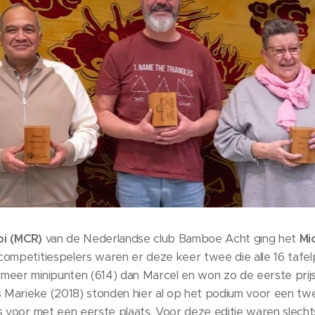
oi (MCR)
van de Nederlandse club Bamboe Acht ging het
Mi
competitiespelers waren er deze keer twee die alle 16 tafe
meer minipunten (614) dan Marcel en won zo de eerste prijs
ls Marieke (2018) stonden hier al op het podium voor een tw
s voor met een eerste plaats. Voor deze editie waren slechts