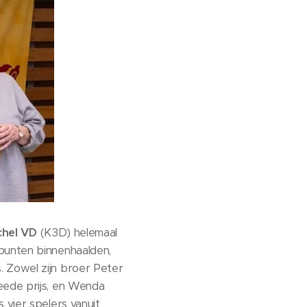
chel VD
(K3D) helemaal
lpunten binnenhaalden,
. Zowel zijn broer Peter
eede prijs, en Wenda
 vier spelers vanuit