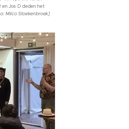
DR en Jos D deden het
to:
Milco Stoekenbroek]