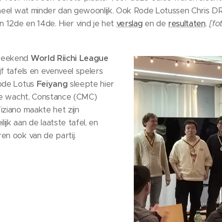
s heel wat minder dan gewoonlijk. Ook Rode Lotussen Chris 
n 12de en 14de. Hier vind je het
verslag
en de
resultaten
.
[fo
 weekend
World Riichi League
jf tafels en evenveel spelers
Rode Lotus
Feiyang
sleepte hier
 de wacht, Constance (CMC)
iziano maakte het zijn
jk aan de laatste tafel, en
en ook van de partij.