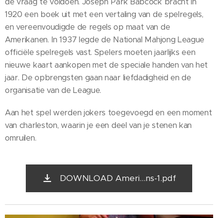
de vraag te voldoen. Joseph Park Babcock bracht in
1920 een boek uit met een vertaling van de spelregels,
en vereenvoudigde de regels op maat van de
Amerikanen. In 1937 legde de National Mahjong League
officiële spelregels vast. Spelers moeten jaarlijks een
nieuwe kaart aankopen met de speciale handen van het
jaar. De opbrengsten gaan naar liefdadigheid en de
organisatie van de League.
Aan het spel werden jokers toegevoegd en een moment
van charleston, waarin je een deel van je stenen kan
omruilen.
DOWNLOAD Ameri...ns-1.pdf