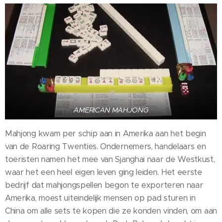
AMERICAN MAHJONG
Mahjong kwam per schip aan in Amerika aan het begin
van de Roaring Twenties. Ondernemers, handelaars en
toeristen namen het mee van Sjanghai naar de Westkust,
waar het een heel eigen leven ging leiden. Het eerste
bedrijf dat mahjongspellen begon te exporteren naar
Amerika, moest uiteindelijk mensen op pad sturen in
China om alle sets te kopen die ze konden vinden, om aan