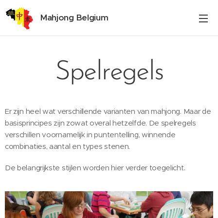
Mahjong Belgium
Spelregels
Er zijn heel wat verschillende varianten van mahjong. Maar de
basisprincipes zijn zowat overal hetzelfde. De spelregels
verschillen voornamelijk in puntentelling, winnende
combinaties, aantal en types stenen.
De belangrijkste stijlen worden hier verder toegelicht.