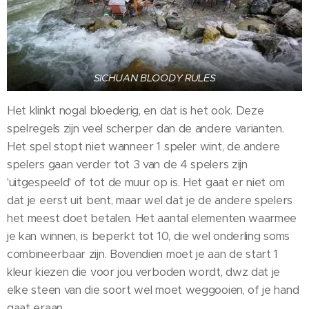
SICHUAN BLOODY RULES
Het klinkt nogal bloederig, en dat is het ook. Deze
spelregels zijn veel scherper dan de andere varianten.
Het spel stopt niet wanneer 1 speler wint, de andere
spelers gaan verder tot 3 van de 4 spelers zijn
'uitgespeeld' of tot de muur op is. Het gaat er niet om
dat je eerst uit bent, maar wel dat je de andere spelers
het meest doet betalen. Het aantal elementen waarmee
je kan winnen, is beperkt tot 10, die wel onderling soms
combineerbaar zijn. Bovendien moet je aan de start 1
kleur kiezen die voor jou verboden wordt, dwz dat je
elke steen van die soort wel moet weggooien, of je hand
gaat eraan.