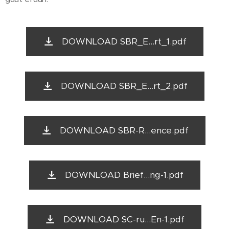
DOWNLOAD SBR_E...rt_1.pdf
DOWNLOAD SBR_E...rt_2.pdf
DOWNLOAD SBR-R...ence.pdf
DOWNLOAD Brief...ng-1.pdf
DOWNLOAD SC-ru...En-1.pdf