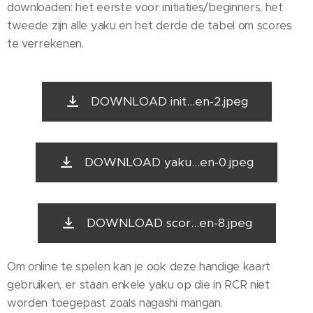
downloaden: het eerste voor initiaties/beginners, het
tweede zijn alle yaku en het derde de tabel om scores
te verrekenen.
DOWNLOAD init...en-2.jpeg
DOWNLOAD yaku...en-0.jpeg
DOWNLOAD scor...en-8.jpeg
Om online te spelen kan je ook deze handige kaart
gebruiken, er staan enkele yaku op die in RCR niet
worden toegepast zoals nagashi mangan.