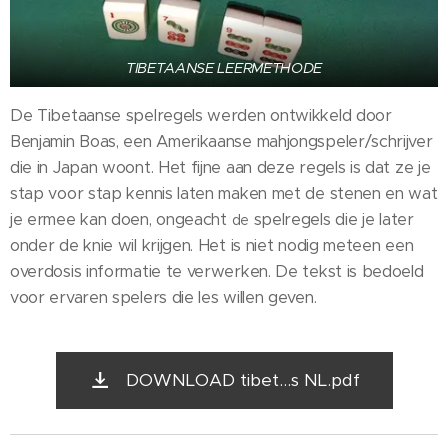
TIBETAANSE LEERMETHODE
De Tibetaanse spelregels werden ontwikkeld door
Benjamin Boas, een Amerikaanse mahjongspeler/schrijver
die in Japan woont. Het fijne aan deze regels is dat ze je
stap voor stap kennis laten maken met de stenen en wat
je ermee kan doen, ongeacht
spelregels die je later
de
onder de knie wil krijgen. Het is niet nodig meteen een
overdosis informatie te verwerken. De tekst is bedoeld
voor ervaren spelers die les willen geven.
DOWNLOAD tibet...s NL.pdf