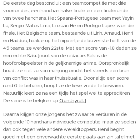
De eerste dag bestond uit een teamcompetitie met drie
voorrondes, een hanchan halve finale en een finaleronde
van twee hanchans. Het Spaans-Portugese team met Yeyin
Lu, Sergio Matos Lima, Linxuan He en Rodrigo Lopez won die
finale. Het Belgische team, bestaande uit Linh, Arnaud, Henri
en Haddou, haalde op het nippertje de bovenste helft van de
45 teams, ze werden 22ste. Met een score van -1.8 deden ze
een echte Saki. [noot van de redactie: Saki is de
hoofdrolspeelster in de gelijknamige anime. Oorspronkelijk
houdt ze niet zo van mahjong omdat het steeds een bron
van conflict was in haar thuissituatie. Door altijd een score
rond 0 te behalen, hoopt ze de lieve vrede te bewaren.
Natuurlijk leert ze na een tijdje het spel wel te appreciëren.
De serie is te bekijken op
Crunchyroll.
]
Daarna krijgen onze jongens het zwaar te verduren in de
volgende 10 hanchans individuele competitie, maar ze spelen
dan ook tegen vele andere wereldtoppers. Henri begint
goed, met een onverwachte eerste plaats aan zijn tafel met