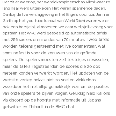
Het zit er weer op, het wereldkampioenschap Riichi waar zo
lang naar werd uitgekeken. Het waren spannende dagen.
Dankzij de live verslaggeving in het Engels door o.a. Jenn en
Garth op het you-tube kanaal van World Riichi waren we er
ook een beetje bij, al moesten we daar wel pijnlijk vroeg voor
opstaan. Het WRC werd gespeeld op automatische tafels
Twee tafels
met 256 spelers en in rondes van 70 minuten.
worden telkens gestreamd met live commentaar, wat
soms nefast is voor de zenuwen van de gefilmde
spelers.
De spelers moesten zelf telstokjes uitwisselen,
maar de tafels registreerden de scores die zo ook
meteen konden verwerkt worden. Het updaten van de
website verliep helaas niet zo snel en vlekkeloos,
waardoor het niet altijd gemakkelijk was om de posities
van onze spelers te blijven volgen. Gelukkig hield Kai ons
via discord op de hoogte met informatie uit Japans
getwitter en Thibault in de BMC chat.