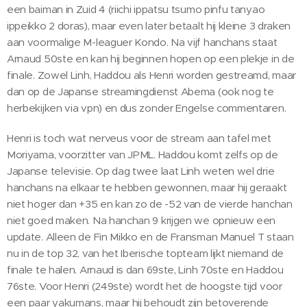
een baiman in Zuid 4 (riichi ippatsu tsumo pinfu tanyao
ippeikko 2 doras), maar even later betaalt hij kleine 3 draken
aan voormalige M-leaguer Kondo. Na vijf hanchans staat
Arnaud 50ste en kan hij beginnen hopen op een plekje in de
finale. Zowel Linh, Haddou als Henri worden gestreamd, maar
dan op de Japanse streamingdienst Abema (ook nog te
herbekijken via vpn) en dus zonder Engelse commentaren.
Henri is toch wat nerveus voor de stream aan tafel met
Moriyama, voorzitter van JPML. Haddou komt zelfs op de
Japanse televisie. Op dag twee laat Linh weten wel drie
hanchans na elkaar te hebben gewonnen, maar hij geraakt
niet hoger dan +35 en kan zo de -52 van de vierde hanchan
niet goed maken. Na hanchan 9 krijgen we opnieuw een
update. Alleen de Fin Mikko en de Fransman Manuel T staan
nu in de top 32, van het Iberische topteam lijkt niemand de
finale te halen. Arnaud is dan 69ste, Linh 70ste en Haddou
76ste. Voor Henri (249ste) wordt het de hoogste tijd voor
een paar yakumans, maar hij behoudt zijn betoverende