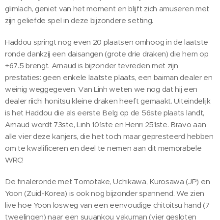
glimlach, geniet van het moment en blijft zich amuseren met
zijn geliefde spel in deze bijzondere setting.
Haddou springt nog even 20 plaatsen omhoog in de laatste
ronde dankzij een daisangen (grote drie draken) die hem op
+67.5 brengt. Arnaud is bijzonder tevreden met zijn
prestaties: geen enkele laatste plaats, een baiman dealer en
weinig weggegeven. Van Linh weten we nog dat hij een
dealer riichi honitsu kleine draken heeft gemaakt. Uiteindelijk
is het Haddou die als eerste Belg op de 56ste plaats landt,
Arnaud wordt 73ste, Linh 101ste en Henri 251ste. Bravo aan
alle vier deze kanjers, die het toch maar gepresteerd hebben
om te kwalificeren en deel te nemen aan dit memorabele
WRC!
De finaleronde met Tomotake, Uchikawa, Kurosawa (JP) en
Yoon (Zuid-Korea) is ook nog bijzonder spannend. We zien
live hoe Yoon losweg van een eenvoudige chitoitsu hand (7
tweelingen) naar een suuankou yakuman (vier gesloten