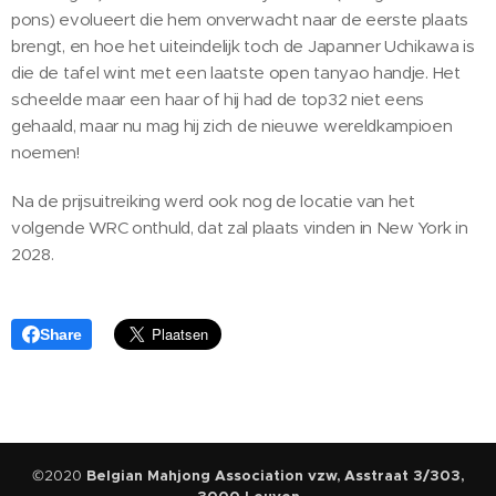
pons) evolueert die hem onverwacht naar de eerste plaats
brengt, en hoe het uiteindelijk toch de Japanner Uchikawa is
die de tafel wint met een laatste open tanyao handje. Het
scheelde maar een haar of hij had de top32 niet eens
gehaald, maar nu mag hij zich de nieuwe wereldkampioen
noemen!
Na de prijsuitreiking werd ook nog de locatie van het
volgende WRC onthuld, dat zal plaats vinden in New York in
2028.
Share
©2020
Belgian Mahjong Association vzw, Asstraat 3/303,