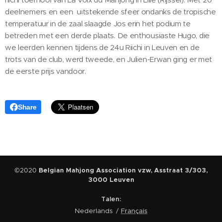
deelnemers en een uitstekende sfeer ondanks de tropische
temperatuur in de zaal slaagde Jos erin het podium te
betreden met een derde plaats. De enthousiaste Hugo, die
we leerden kennen tijdens de 24u Riichi in Leuven en de
trots van de club, werd tweede, en Julien-Erwan ging er met
de eerste prijs vandoor.
Share
©2020
Belgian Mahjong Association vzw, Asstraat 3/303,
3000 Leuven
Talen
Nederlands
Français