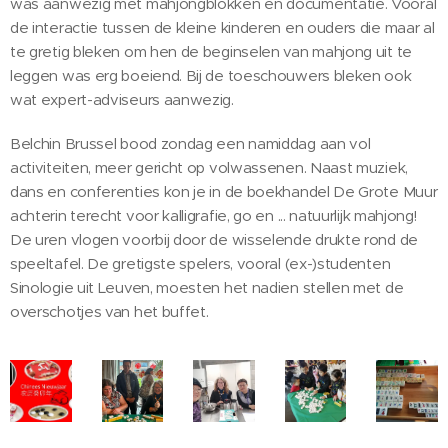
was aanwezig met mahjongblokken en documentatie. Vooral
de interactie tussen de kleine kinderen en ouders die maar al
te gretig bleken om hen de beginselen van mahjong uit te
leggen was erg boeiend. Bij de toeschouwers bleken ook
wat expert-adviseurs aanwezig.
Belchin Brussel bood zondag een namiddag aan vol
activiteiten, meer gericht op volwassenen. Naast muziek,
dans en conferenties kon je in de boekhandel De Grote Muur
achterin terecht voor kalligrafie, go en ... natuurlijk mahjong!
De uren vlogen voorbij door de wisselende drukte rond de
speeltafel. De gretigste spelers, vooral (ex-)studenten
Sinologie uit Leuven, moesten het nadien stellen met de
overschotjes van het buffet.