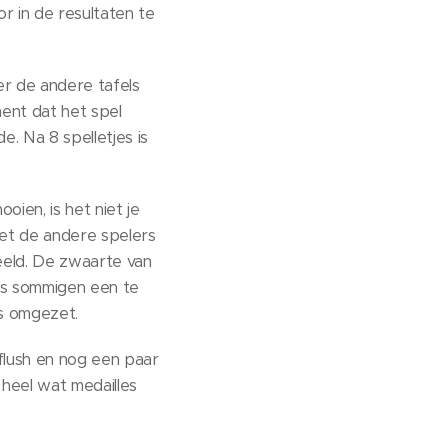
r in de resultaten te
ver de andere tafels
ent dat het spel
. Na 8 spelletjes is
ien, is het niet je
met de andere spelers
eeld. De zwaarte van
ens sommigen een te
s omgezet.
 flush en nog een paar
 heel wat medailles