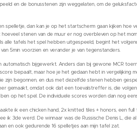
peeld en de bonusstenen zijn weggelaten, om de geluksfacto
een spelletje, dan kan je op het startscherm gaan kijken hoe 
ok hoeveel stenen van de muur er nog overbleven op het mom
 alle tafels het spel hebben uitgespeeld, begint het volgende
 van 5min voorzien en verander je van tegenstanders.
 automatisch bijgewerkt. Anders dan bij gewone MCR toernoo
ndscore bepaalt, maar hoe je het gedaan hebt in vergelijking 
tie zijn begonnen, en dus met dezelfde stenen hebben gesp
iner gemaakt, omdat ook dat een toevalstreffer is, die volg
ben op het spel. De individuele scores worden dan nog een
aakte ik een chicken hand, 2x knitted tiles + honors, een full
ee ik 3de werd. De winnaar was de Russische Denis L, die al
aan en ook gedurende 16 spelletjes aan mijn tafel zat.