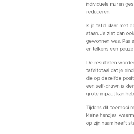
individuele muren ges
reduceren.
Is je tafel klaar met 
staan. Je ziet dan o
gewonnen was. Pas als
er telkens een pauze
De resultaten worden
tafeltotaal dat je ei
die op dezelfde posi
een self-drawn is kle
grote impact kan heb
Tijdens dit toernooi m
kleine handjes, waarm
op zijn naam heeft st