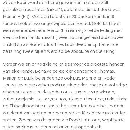
Zeven keer werd een hand gewonnen met een zelf
getrokken rode lotus (cirkel 1), de laatste die dat deed was
Marion H (FR). Met een totaal van 23 chicken hands in 8
rondes breken we ongetwijfeld een record. Ook dat bleef
een spannende race. Marco (IT) nam vrij snel de leiding met
vier chicken hands, maar hij werd toch ingehaald door zowel
Luuk (NL) als Rode Lotus Tine. Luuk deed er op het einde
zelfs nog twee bij, en werd zo de absolute chicken king.
Verder waren er nog kleine prijsjes voor de grootste handen
van elke ronde. Behalve de eerder genoemde Thomas,
Marion en Luuk, belandden zo ook Luc, Menno en Rode
Lotus Lies even op het podium. Hieronder vind je de volledige
eindresultaten. Om de Rode Lotus Cup 2026 te winnen,
zullen Benjamin, Katarzyna, Jos, Tiziano, Lies, Tine, Hilde, Chris
en Thibault nog hun uiterste best moeten doen het tweede
weekend van september, wanneer ze 10 hanchan riichi zullen
spelen. Zeven van de negen zijn Rode Lotussen, want beide
stijlen spelen is nu eenmaal onze clubspecialiteit!