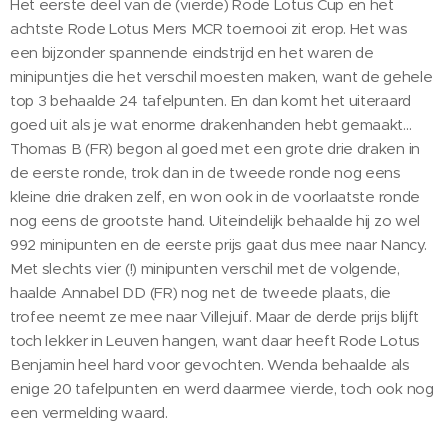
Het eerste deel van de (vierde) Rode Lotus Cup en het
achtste Rode Lotus Mers MCR toernooi zit erop. Het was
een bijzonder spannende eindstrijd en het waren de
minipuntjes die het verschil moesten maken, want de gehele
top 3 behaalde 24 tafelpunten. En dan komt het uiteraard
goed uit als je wat enorme drakenhanden hebt gemaakt...
Thomas B (FR) begon al goed met een grote drie draken in
de eerste ronde, trok dan in de tweede ronde nog eens
kleine drie draken zelf, en won ook in de voorlaatste ronde
nog eens de grootste hand. Uiteindelijk behaalde hij zo wel
992 minipunten en de eerste prijs gaat dus mee naar Nancy.
Met slechts vier (!) minipunten verschil met de volgende,
haalde Annabel DD (FR) nog net de tweede plaats, die
trofee neemt ze mee naar Villejuif. Maar de derde prijs blijft
toch lekker in Leuven hangen, want daar heeft Rode Lotus
Benjamin heel hard voor gevochten. Wenda behaalde als
enige 20 tafelpunten en werd daarmee vierde, toch ook nog
een vermelding waard.