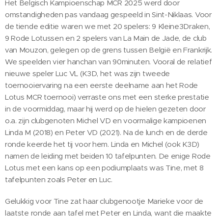
Het Belgisch Kampioenschap MCR 2025 werd door
omstandigheden pas vandaag gespeeld in Sint-Niklaas. Voor
de tiende editie waren we met 20 spelers: 9 Kleine3Draken,
9 Rode Lotussen en 2 spelers van La Main de Jade, de club
van Mouzon, gelegen op de grens tussen België en Frankrijk.
We speelden vier hanchan van 90minuten. Vooral de relatief
nieuwe speler Luc VL (K3D, het was zijn tweede
toernooiervaring na een eerste deelname aan het Rode
Lotus MCR toernooi) verraste ons met een sterke prestatie
in de voormiddag, maar hij werd op de hielen gezeten door
o.a. zijn clubgenoten Michel VD en voormalige kampioenen
Linda M (2018) en Peter VD (2021). Na de lunch en de derde
ronde keerde het tij voor hem. Linda en Michel (ook K3D)
namen de leiding met beiden 10 tafelpunten. De enige Rode
Lotus met een kans op een podiumplaats was Tine, met 8
tafelpunten zoals Peter en Luc.
Gelukkig voor Tine zat haar clubgenootje Marieke voor de
laatste ronde aan tafel met Peter en Linda, want die maakte