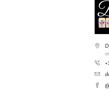
D
Ot
+
d