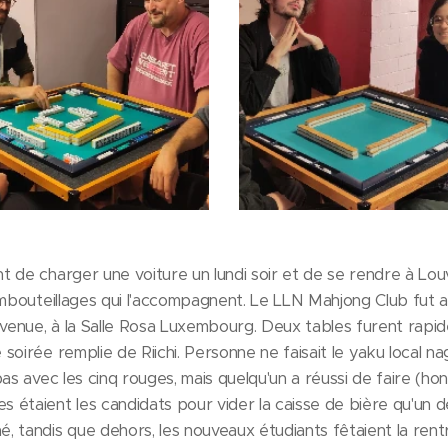
 de charger une voiture un lundi soir et de se rendre à Lou
mbouteillages qui l'accompagnent. Le LLN Mahjong Club fut ain
envenue, à la Salle Rosa Luxembourg. Deux tables furent rap
soirée remplie de Riichi. Personne ne faisait le yaku local n
as avec les cinq rouges, mais quelqu'un a réussi de faire (hont
étaient les candidats pour vider la caisse de bière qu'un d
 tandis que dehors, les nouveaux étudiants fêtaient la rent