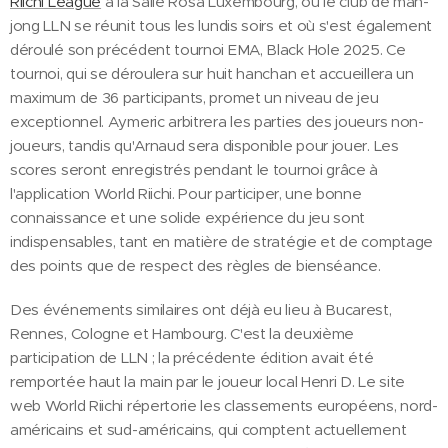
Riichi League
à la Salle Rosa Luxembourg, où le club de mah-
jong LLN se réunit tous les lundis soirs et où s'est également
déroulé son précédent tournoi EMA, Black Hole 2025. Ce
tournoi, qui se déroulera sur huit hanchan et accueillera un
maximum de 36 participants, promet un niveau de jeu
exceptionnel. Aymeric arbitrera les parties des joueurs non-
joueurs, tandis qu'Arnaud sera disponible pour jouer. Les
scores seront enregistrés pendant le tournoi grâce à
l'application World Riichi. Pour participer, une bonne
connaissance et une solide expérience du jeu sont
indispensables, tant en matière de stratégie et de comptage
des points que de respect des règles de bienséance.
Des événements similaires ont déjà eu lieu à Bucarest,
Rennes, Cologne et Hambourg. C'est la deuxième
participation de LLN ; la précédente édition avait été
remportée haut la main par le joueur local Henri D. Le site
web World Riichi répertorie les classements européens, nord-
américains et sud-américains, qui comptent actuellement