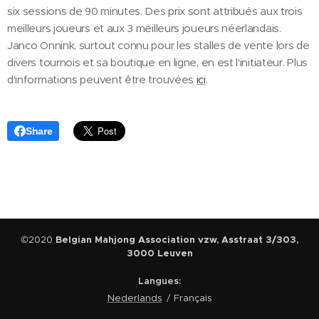
six sessions de 90 minutes. Des prix sont attribués aux trois
meilleurs joueurs et aux 3 meilleurs joueurs néerlandais.
Janco Onnink, surtout connu pour les stalles de vente lors de
divers tournois et sa boutique en ligne, en est l'initiateur. Plus
d'informations peuvent être trouvées
ici
.
Share
©2020
Belgian Mahjong Association vzw, Asstraat 3/303,
3000 Leuven
Langues
Nederlands
Français