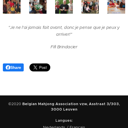
"Je ne l'ai jamais fait avant, donc je pense que je peux y
arriver!"
Fifi Brindacier
Share
©2020
Belgian Mahjong Association vzw, Asstraat 3/303,
3000 Leuven
Langues
Nederlands
Français