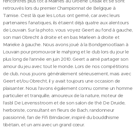
rencontrés plus tôt à Malines au Groene Draak et se sont
retrouvés lors du premier Championnat de Belgique à
Tamise. C'est là que les Lotus ont germé, car avec leurs
partenaires fanatiques, ils étaient déjà quatre aux alentours
de Louvain. Sur la photo, vous voyez Geert au fond à gauche,
son mari Obrecht à droite et en bas Marleen à droite et
Marieke à gauche. Nous avons joué à la Bondgenootlaan à
Louvain pour promouvoir le mahjong et le club lors du jour le
plus long de l'année en juin 2010. Geert a aimé partager son
amour du jeu avec tout le monde. Lors de nos compétitions
de club, nous jouons généralement sérieusement, mais avec
Geert et/ou Obrecht, il y avait toujours une occasion de
plaisanter. Nous l'avons également connu comme un homme
particulier et tranquille, amoureux de la nature, moteur de
l'asbl De Levensstroom et de son salon de thé De Druide,
herboriste, consultant en fleurs de Bach, randonneur
passionné, fan de Fifi Brindacier, inspiré du bouddhisme
tibétain, et un ami avec un grand cœur.